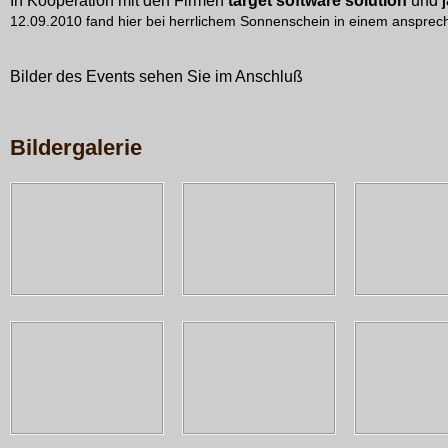
In Kooperation mit den Firmen
target software solution
und
j
12.09.2010 fand hier bei herrlichem Sonnenschein in einem ansprech
Bilder des Events sehen Sie im Anschluß
Bildergalerie