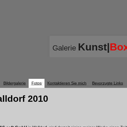
Kunst|
Bo
Galerie
Bildergalerie
Fotos
Kontaktieren Sie mich
Bevorzugte Links
lldorf 2010