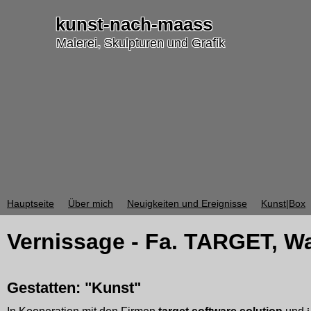
kunst-nach-maass
Malerei, Skulpturen und Grafik
Hauptseite
Über mich
Neuigkeiten und Ereignisse
Kunst|Box
Vernissage - Fa. TARGET, Wa
Gestatten: "Kunst"